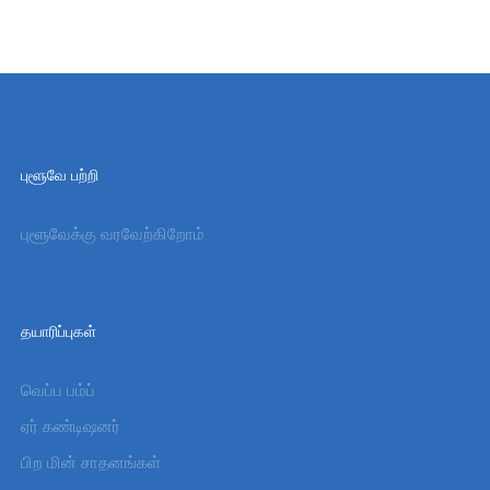
புளூவே பற்றி
புளூவேக்கு வரவேற்கிறோம்
தயாரிப்புகள்
வெப்ப பம்ப்
ஏர் கண்டிஷனர்
பிற மின் சாதனங்கள்