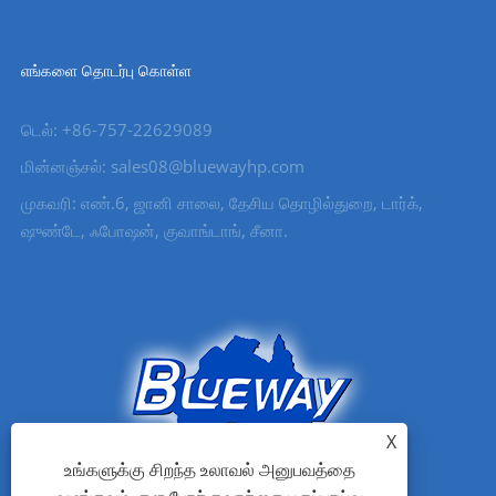
எங்களை தொடர்பு கொள்ள
டெல்: +86-757-22629089
மின்னஞ்சல்: sales08@bluewayhp.com
முகவரி: எண்.6, ஜானி சாலை, தேசிய தொழில்துறை, டார்க்,
ஷுண்டே, ஃபோஷன், குவாங்டாங், சீனா.
X
உங்களுக்கு சிறந்த உலாவல் அனுபவத்தை